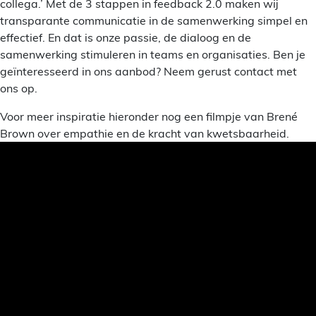
collega.’ Met de 3 stappen in feedback 2.0 maken wij
transparante communicatie in de samenwerking simpel en
effectief. En dat is onze passie, de dialoog en de
samenwerking stimuleren in teams en organisaties. Ben je
geïnteresseerd in ons aanbod? Neem gerust contact met
ons op.
Voor meer inspiratie hieronder nog een filmpje van Brené
Brown over empathie en de kracht van kwetsbaarheid.