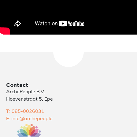
Contact
ArchePeople B.V.
Hoevenstraat 5, Epe
T: 085-0026031
E: info@archepeople