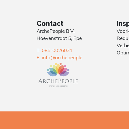
Contact
Insp
ArchePeople B.V.
Voork
Hoevenstraat 5, Epe
Reduc
Verbe
T: 085-0026031
Optim
E: info@archepeople