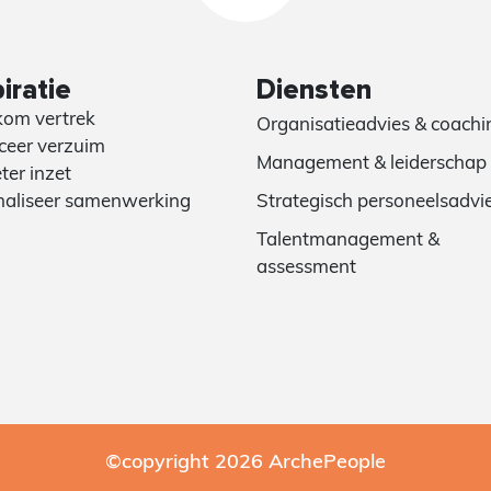
iratie
Diensten
om vertrek
Organisatieadvies & coachi
eer verzuim
Management & leiderschap
ter inzet
aliseer samenwerking
Strategisch personeelsadvi
Talentmanagement &
assessment
©copyright 2026 ArchePeople