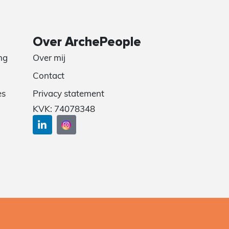
Over ArchePeople
ng
Over mij
Contact
es
Privacy statement
KVK: 74078348