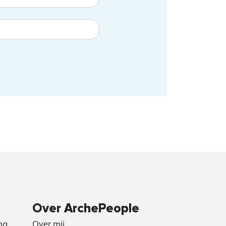
Over ArchePeople
ng
Over mij