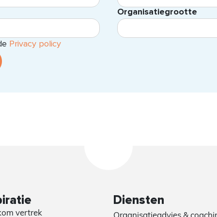
Organisatiegrootte
 de
Privacy policy
iratie
Diensten
om vertrek
Organisatieadvies & coachi