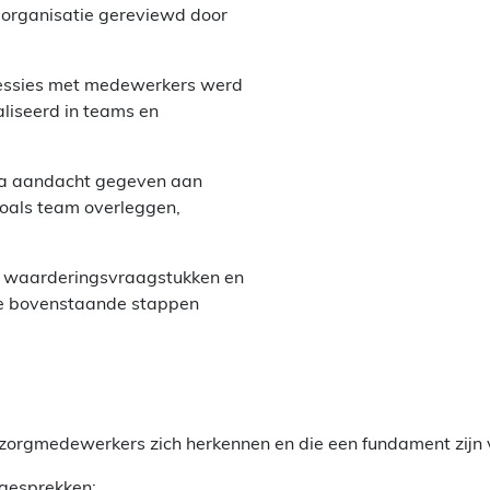
 organisatie gereviewd door
sessies met medewerkers werd
aliseerd in teams en
tra aandacht gegeven aan
oals team overleggen,
er waarderingsvraagstukken en
 de bovenstaande stappen
 zorgmedewerkers zich herkennen en die een fundament zijn 
lgesprekken;