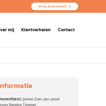
Inlog Assessment
ver mij
Klantverhalen
Contact
Informatie
ocent(en):
Janine Zoer,Jan-Joost
roon,Sandra Timmer