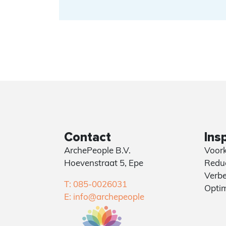
Contact
Insp
ArchePeople B.V.
Voork
Hoevenstraat 5, Epe
Reduc
Verbe
T: 085-0026031
Optim
E: info@archepeople