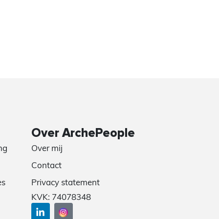
Over ArchePeople
ng
Over mij
Contact
es
Privacy statement
KVK: 74078348