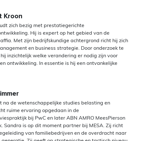
t Kroon
udt zich bezig met prestatiegerichte
ntwikkeling. Hij is expert op het gebied van de
affia. Met zijn bedrijfskundige achtergrond richt hij zich
anagement en business strategie. Door onderzoek te
ij inzichtelijk welke verandering er nodig zijn voor
en ontwikkeling. In essentie is hij een ontvankelijke
Timmer
t na de wetenschappelijke studies belasting en
cht ruime ervaring opgedaan in de
viespraktijk bij PwC en later ABN AMRO MeesPierson
. Sandra is op dit moment partner bij MESA. Zij richt
egeleiding van familiebedrijven en de overdracht naar
generatie. Zij geeft op strategische en tactisch niveau