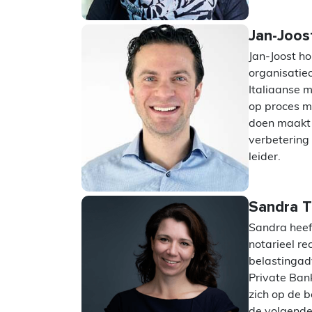
Jan-Joos
Jan-Joost ho
organisatieo
Italiaanse m
op proces m
doen maakt h
verbetering 
leider.
Sandra 
Sandra heef
notarieel re
belastingad
Private Bank
zich op de b
de volgende 