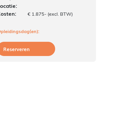
ocatie:
osten:
€ 1.875- (excl. BTW)
pleidingsdag(en):
Reserveren